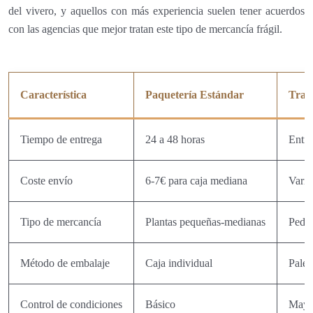
del vivero, y aquellos con más experiencia suelen tener acuerdos
con las agencias que mejor tratan este tipo de mercancía frágil.
Característica
Paquetería Estándar
Tran
Tiempo de entrega
24 a 48 horas
Entre
Coste envío
6-7€ para caja mediana
Varia
Tipo de mercancía
Plantas pequeñas-medianas
Pedid
Método de embalaje
Caja individual
Palet
Control de condiciones
Básico
Mayor