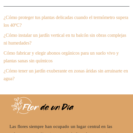
¿Cómo proteger tus plantas delicadas cuando el termómetro supera
los 40ºC?
¿Cómo instalar un jardín vertical en tu balcón sin obras complejas
ni humedades?
Cómo fabricar y elegir abonos orgánicos para un suelo vivo y
plantas sanas sin químicos
¿Cómo tener un jardín exuberante en zonas áridas sin arruinarte en
agua?
Las flores siempre han ocupado un lugar central en las