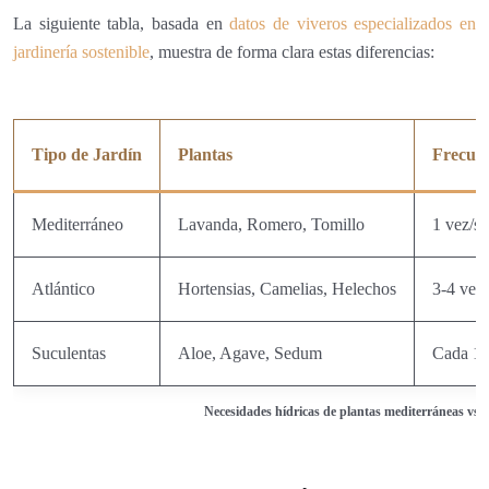
La siguiente tabla, basada en
datos de viveros especializados en
jardinería sostenible
, muestra de forma clara estas diferencias:
Tipo de Jardín
Plantas
Frecuen
Mediterráneo
Lavanda, Romero, Tomillo
1 vez/s
Atlántico
Hortensias, Camelias, Helechos
3-4 vec
Suculentas
Aloe, Agave, Sedum
Cada 10
Necesidades hídricas de plantas mediterráneas vs a