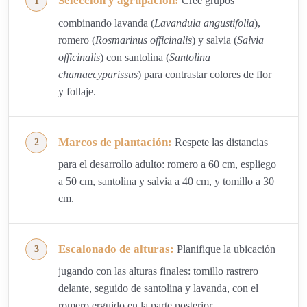
Selección y agrupación:
Cree grupos
combinando lavanda (
Lavandula angustifolia
),
romero (
Rosmarinus officinalis
) y salvia (
Salvia
officinalis
) con santolina (
Santolina
chamaecyparissus
) para contrastar colores de flor
y follaje.
Marcos de plantación:
Respete las distancias
para el desarrollo adulto: romero a 60 cm, espliego
a 50 cm, santolina y salvia a 40 cm, y tomillo a 30
cm.
Escalonado de alturas:
Planifique la ubicación
jugando con las alturas finales: tomillo rastrero
delante, seguido de santolina y lavanda, con el
romero erguido en la parte posterior.