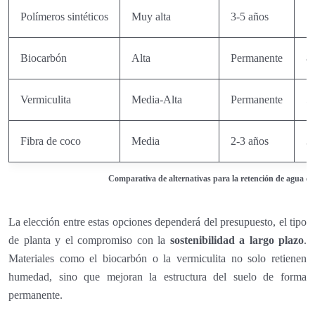
Polímeros sintéticos
Muy alta
3-5 años
1
Biocarbón
Alta
Permanente
8
Vermiculita
Media-Alta
Permanente
5
Fibra de coco
Media
2-3 años
3
Comparativa de alternativas para la retención de agua en
La elección entre estas opciones dependerá del presupuesto, el tipo
de planta y el compromiso con la
sostenibilidad a largo plazo
.
Materiales como el biocarbón o la vermiculita no solo retienen
humedad, sino que mejoran la estructura del suelo de forma
permanente.