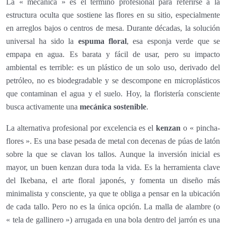
La « mecánica » es el término profesional para referirse a la
estructura oculta que sostiene las flores en su sitio, especialmente
en arreglos bajos o centros de mesa. Durante décadas, la solución
universal ha sido la
espuma floral
, esa esponja verde que se
empapa en agua. Es barata y fácil de usar, pero su impacto
ambiental es terrible: es un plástico de un solo uso, derivado del
petróleo, no es biodegradable y se descompone en microplásticos
que contaminan el agua y el suelo. Hoy, la floristería consciente
busca activamente una
mecánica sostenible
.
La alternativa profesional por excelencia es el
kenzan
o « pincha-
flores ». Es una base pesada de metal con decenas de púas de latón
sobre la que se clavan los tallos. Aunque la inversión inicial es
mayor, un buen kenzan dura toda la vida. Es la herramienta clave
del Ikebana, el arte floral japonés, y fomenta un diseño más
minimalista y consciente, ya que te obliga a pensar en la ubicación
de cada tallo. Pero no es la única opción. La malla de alambre (o
« tela de gallinero ») arrugada en una bola dentro del jarrón es una