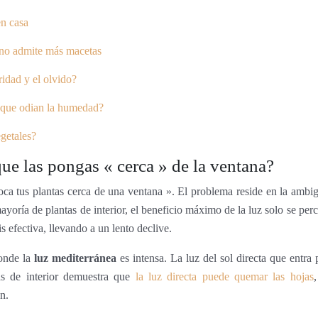
en casa
a no admite más macetas
ridad y el olvido?
s que odian la humedad?
egetales?
que las pongas « cerca » de la ventana?
oca tus plantas cerca de una ventana ». El problema reside en la ambi
ayoría de plantas de interior, el beneficio máximo de la luz solo se per
s efectiva, llevando a un lento declive.
donde la
luz mediterránea
es intensa. La luz del sol directa que entra
as de interior demuestra que
la luz directa puede quemar las hojas
n.