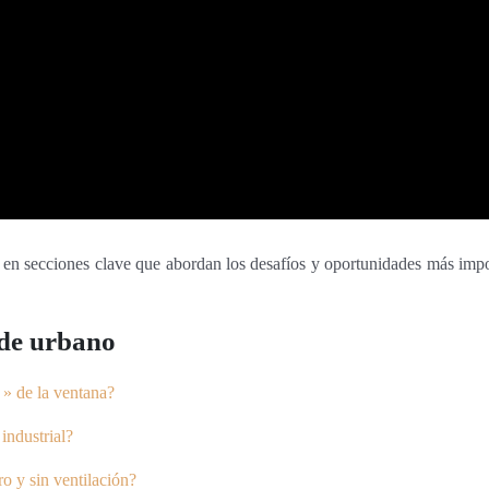
 en secciones clave que abordan los desafíos y oportunidades más impor
rde urbano
 » de la ventana?
industrial?
ro y sin ventilación?