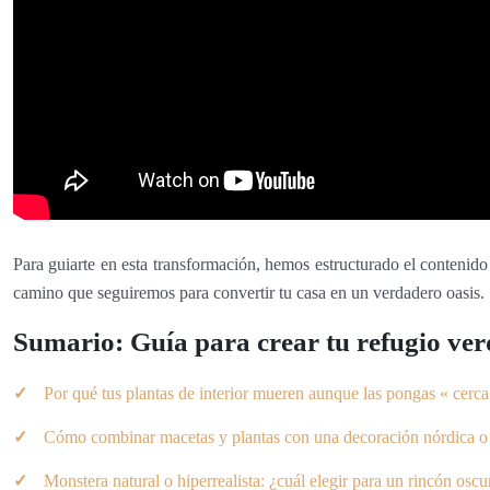
Para guiarte en esta transformación, hemos estructurado el contenido
camino que seguiremos para convertir tu casa en un verdadero oasis.
Sumario: Guía para crear tu refugio ve
Por qué tus plantas de interior mueren aunque las pongas « cerca
Cómo combinar macetas y plantas con una decoración nórdica o 
Monstera natural o hiperrealista: ¿cuál elegir para un rincón oscu