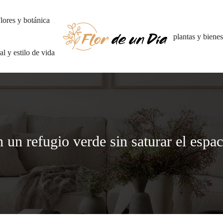
lores y botánica
plantas y bienes
al y estilo de vida
un refugio verde sin saturar el espac